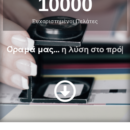
10000
Ευχαριστημένοι Πελάτες
Όραμά μας...
η λύση
|